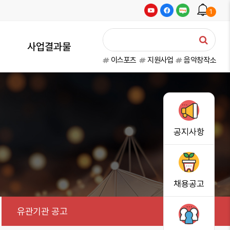
1
사업결과물
이스포츠
지원사업
음악창작소
공지사항
채용공고
유관기관 공고