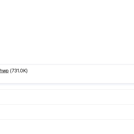
hwp
(731.0K)