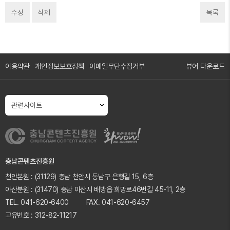
수정
삭제
목록
이용약관
개인정보보호정책
이메일무단수집거부
뷰어 다운로드
충남콘텐츠진흥원
천안본원 :
(31129) 충남 천안시 동남구 은행길 15, 6층
아산분원 :
(31470) 충남 아산시 배방읍 희망로46번길 45-11, 2층
TEL. 041-620-6400
FAX. 041-620-6457
고유번호 : 312-82-11217