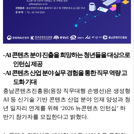
- AI
콘텐츠 분야 진출을 희망하는 청년들을 대상으로
인턴십 제공
- AI
콘텐츠 산업 분야 실무 경험을 통한 직무 역량 고
도화 기대
충남콘텐츠진흥원
(
원장 직무대행 손병선
)
은 생성형
AI
등 신기술 기반 콘텐츠 산업 분야 인재 양성과 청
년 일자리 연계를 위해
‘2026
뉴콘텐츠 인턴십
’
하
반기 참가자를 모집한다고 밝혔다
.