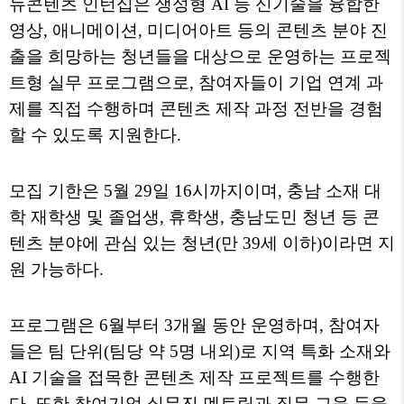
뉴콘텐츠 인턴십은 생성형
AI
등 신기술을 융합한
영상
,
애니메이션
,
미디어아트 등의 콘텐츠 분야 진
출을 희망하는 청년들을 대상으로 운영하는 프로젝
트형 실무 프로그램으로
,
참여자들이 기업 연계 과
제를 직접 수행하며 콘텐츠 제작 과정 전반을 경험
할 수 있도록 지원한다
.
모집 기한은
5
월
29
일
16
시까지이며
,
충남 소재 대
학 재학생 및 졸업생
,
휴학생
,
충남도민 청년 등 콘
텐츠 분야에 관심 있는 청년
(
만
39
세 이하
)
이라면 지
원 가능하다
.
프로그램은
6
월부터
3
개월 동안 운영하며
,
참여자
들은 팀 단위
(
팀당 약
5
명 내외
)
로 지역 특화 소재와
AI
기술을 접목한 콘텐츠 제작 프로젝트를 수행한
다
.
또한 참여기업 실무진 멘토링과 직무 교육 등을