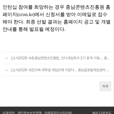
인턴십 참여를 희망하는 경우 충남콘텐츠진흥원 홈
페이지
(ccon.kr)
에서 신청서를 받아 이메일로 접수
해야 한다
.
최종 선발 결과는 홈페이지 공고 및 개별
안내를 통해 발표될 예정이다
.
[소식2026-44]충남콘텐츠진흥원, 인디게임파크 2기 본격 가동... 충남 게임 스타트업 육성 박차
[소식2026-42]지역 대학생 게임인재 키운다… 충남글로벌게임센터·아산시, ‘미래 창작자 성장 과정’ 본격 운영
목록
이용약관
개인정보보호정책
이메일무단수집거부
뷰어 다운로드