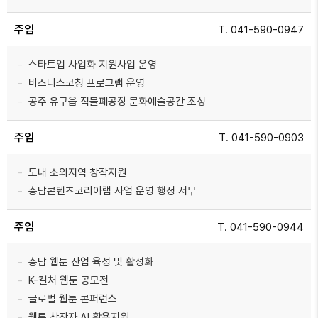
주임
T. 041-590-0947
스타트업 사업화 지원사업 운영
비즈니스코칭 프로그램 운영
공주 유구읍 직물폐공장 문화예술공간 조성
주임
T. 041-590-0903
도내 소외지역 창작지원
충남콘텐츠코리아랩 사업 운영 행정 서무
주임
T. 041-590-0944
충남 웹툰 산업 육성 및 활성화
K-컬처 웹툰 공모전
글로벌 웹툰 콘퍼런스
웹툰 창작자 AI 활용지원