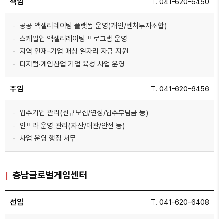
책임
T. 041-620-6450
공공 액셀러레이팅 플랫폼 운영(개인/벤처투자조합)
스케일업 액셀러레이팅 프로그램 운영
지역 인재-기업 매칭 일자리 자금 지원
디지털·게임산업 기업 육성 사업 운영
주임
T. 041-620-6456
입주기업 관리(신규모집/연장/입주부담금 등)
인프라 운영 관리(자산/대관/안전 등)
사업 운영 행정 서무
충남글로벌게임센터
선임
T. 041-620-6408