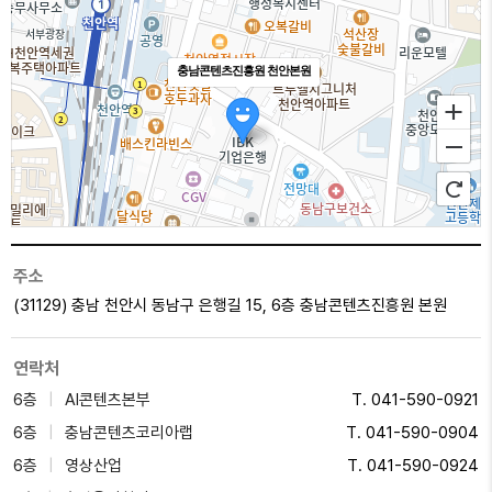
충남콘텐츠진흥원 천안본원
주소
(31129) 충남 천안시 동남구 은행길 15, 6층
충남콘텐츠진흥원 본원
연락처
6층
AI콘텐츠본부
T. 041-590-0921
100m
6층
충남콘텐츠코리아랩
T. 041-590-0904
6층
영상산업
T. 041-590-0924