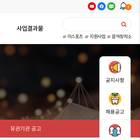
1
사업결과물
이스포츠
지원사업
음악창작소
공지사항
채용공고
유관기관 공고